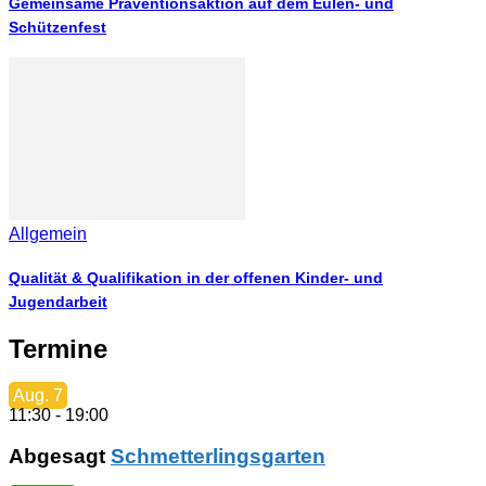
Gemeinsame Präventionsaktion auf dem Eulen- und
Schützenfest
Allgemein
Qualität & Qualifikation in der offenen Kinder- und
Jugendarbeit
Termine
Aug.
7
11:30
-
19:00
Abgesagt
Schmetterlingsgarten